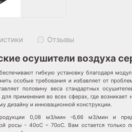
истики
Отзывы
кие осушители воздуха с
еспечивают гибкую установку благодаря модул
нить особые требования и избавляет от проблем
тавляет половину веса стандартных осушителе
т для применения во всех сферах, где возникает
му дизайну и инновационной конструкции.
одукции 0,08 м3/мин -6,66 м3/мин и пред
кой росы - 40oC – 70oC. Вам остается только 