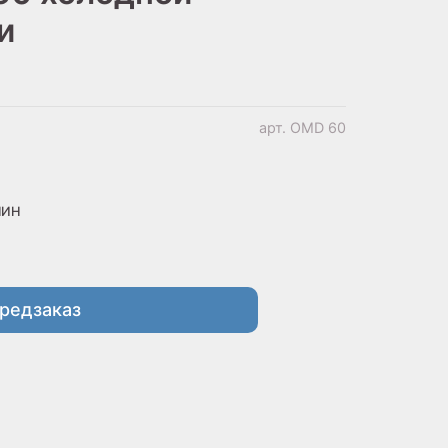
и
арт.
OMD 60
МИН
редзаказ