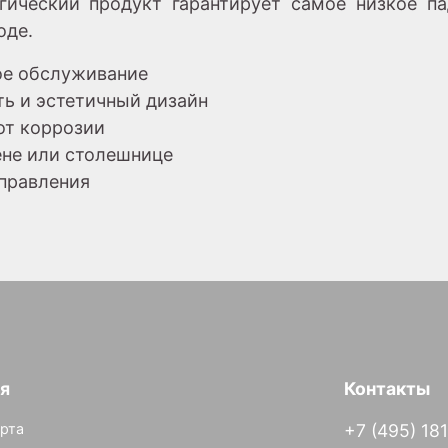
гический продукт гарантирует самое низкое па
оде.
ое обслуживание
ть и эстетичный дизайн
от коррозии
тене или столешнице
управления
я
Контакты
рта
+7 (495) 18