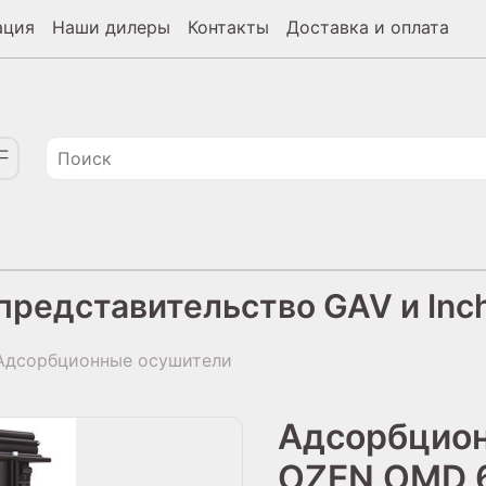
ация
Наши дилеры
Контакты
Доставка и оплата
редставительство GAV и Inch
дсорбционные осушители
Адсорбцио
OZEN OMD 6