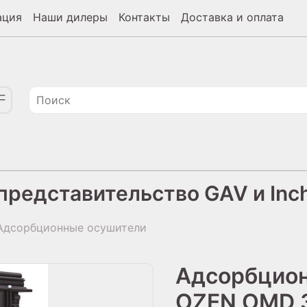
ация
Наши дилеры
Контакты
Доставка и оплата
редставительство GAV и Inch
дсорбционные осушители
Адсорбцио
OZEN OMD 3