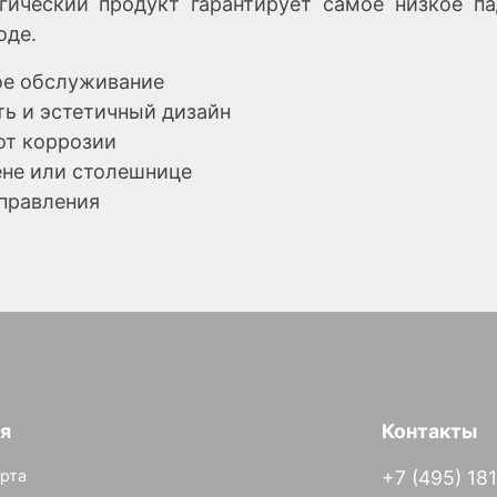
гический продукт гарантирует самое низкое па
оде.
ое обслуживание
ть и эстетичный дизайн
от коррозии
тене или столешнице
управления
я
Контакты
рта
+7 (495) 18