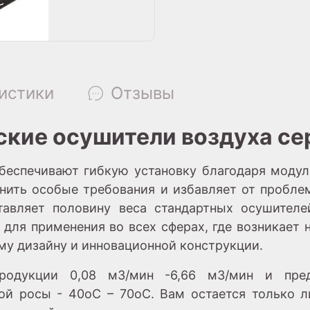
истики
Отзывы
кие осушители воздуха с
еспечивают гибкую установку благодаря модул
нить особые требования и избавляет от проблем
тавляет половину веса стандартных осушителе
т для применения во всех сферах, где возникает
му дизайну и инновационной конструкции.
одукции 0,08 м3/мин -6,66 м3/мин и пред
кой росы - 40oC – 70oC. Вам остается только 