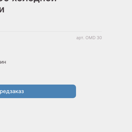
и
арт.
OMD 30
МИН
редзаказ