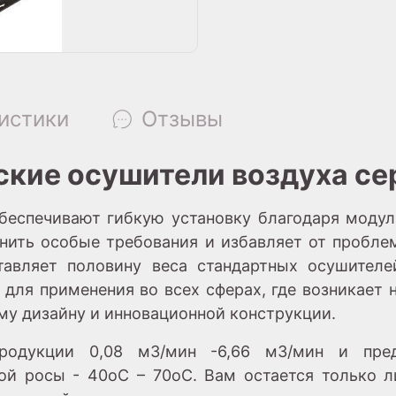
истики
Отзывы
кие осушители воздуха с
еспечивают гибкую установку благодаря модул
нить особые требования и избавляет от проблем
тавляет половину веса стандартных осушителе
т для применения во всех сферах, где возникает
му дизайну и инновационной конструкции.
одукции 0,08 м3/мин -6,66 м3/мин и пред
кой росы - 40oC – 70oC. Вам остается только 