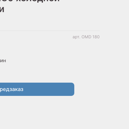
и
арт.
OMD 180
МИН
редзаказ