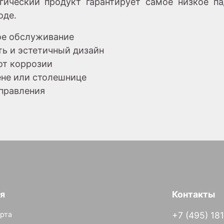
гический продукт гарантирует самое низкое па
оде.
ое обслуживание
ть и эстетичный дизайн
от коррозии
тене или столешнице
управления
я
Контакты
рта
+7 (495) 18