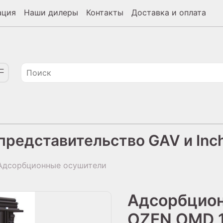
ация
Наши дилеры
Контакты
Доставка и оплата
редставительство GAV и Inch
дсорбционные осушители
Адсорбцио
OZEN OMD 1