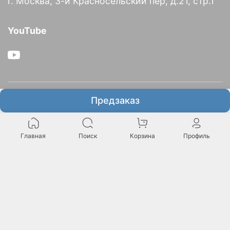
г. Москва, 3-й Красносельский пер, д.21, стр.1
YouTube
О компании
Предзаказ
Информация
Главная
Поиск
Корзина
Профиль
Итальянское представительство GAV в России