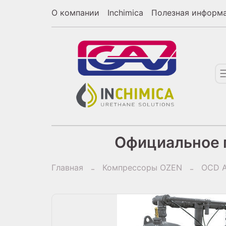
О компании
Inchimica
Полезная информ
Официальное п
Главная
Компрессоры OZEN
OCD А