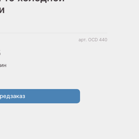
и
арт.
OCD 440
б
МИН
редзаказ