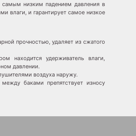
ся самым низким падением давления в
и влаги, и гарантирует самое низкое
рной прочностью, удаляет из сжатого
ром находится удерживатель влаги,
рном давлении.
лушителями воздуха наружу.
я между баками препятствует износу