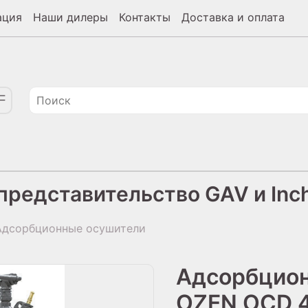
ация
Наши дилеры
Контакты
Доставка и оплата
редставительство GAV и Inch
дсорбционные осушители
Адсорбцио
OZEN OCD 4