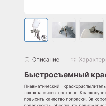
Описание
Характер
Быстросъемный краск
Пневматический краскораспылите
лакокрасочных составов. Краскопуль
повысить качество покраски. За кор
поверхность, обеспечить равномерно