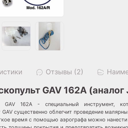
истики
Отзывы (2)
Наиме
опульт GAV 162А (аналог 
ль GAV 162А - специальный инструмент, кот
т GAV существенно облегчит проведение малярных
откое время с помощью аэрографа можно нанест
сть толщины покрытия и предотвратить возникнов