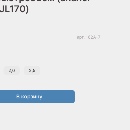
JL170)
арт.
162A-7
2,0
2,5
В корзину